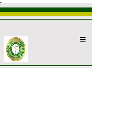
...
Nosotros
Introducción
Academia
Comités
ACADEMIA DE MEDICINA
DE MEDELLÍN