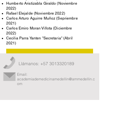
Humberto Aristizabla Giraldo (Noviembre
2022)
Ra
fael Elejalde (Noviembre 2022)
Carlos Arturo Aguirre Muñoz (Sepriembre
2021)
Carlos Emiro Moran Villota (Diciembre
2022)
Cecilia Parra Yanten "Secretaria" (Abril
2021)
Llámanos:
+57 3013320189
Email:
academiademedicinamedellin@ammedellin.c
om
Sigue a la Academia