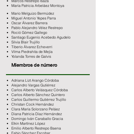
Marcos Restrepo Isaza
María Patricia Arbeláez Montoya
Mario Melguizo Bermúdez
Miguel Antonio Yepes Parra
Oscar Álvarez Barrera
Pablo Alejandro Vélez Restrepo
Roció Gómez Gallego
Santiago Eugenio Acebedo Agudelo
Silvia Blair Trujillo
Tiberio Álvarez Echeverri
Vilma Piedrahita de Mejía
Yolanda Torres de Galvis
Miembros de número
Adriana Lizt Arango Córdoba
Alejandro Vargas Gutiérrez
Carlos Alberto Velásquez Córdoba
Carlos Alberto Sánchez Quintero
Carlos Guillermo Gutiérrez Trujillo
Christan Cock Hernández
Clara María Solorzano Peláez
Diana Patricia Díaz Hernández
Domingo Iván Caraballo Gracia
Elkin Martínez López
Emilio Alberto Restrepo Baena
Fabio Sánchez Escobar