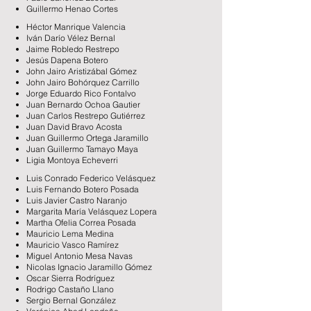
Guillermo Henao Cortes
Héctor Manrique Valencia
Iván Darío Vélez Bernal
Jaime Robledo Restrepo
Jesús Dapena Botero
John Jairo Aristizábal Gómez
John Jairo Bohórquez Carrillo
Jorge Eduardo Rico Fontalvo
Juan Bernardo Ochoa Gautier
Juan Carlos Restrepo Gutiérrez
Juan David Bravo Acosta
Juan Guillermo Ortega Jaramillo
Juan Guillermo Tamayo Maya
Ligia Montoya Echeverri
Luis Conrado Federico Velásquez
Luis Fernando Botero Posada
Luis Javier Castro Naranjo
Margarita María Velásquez Lopera
Martha Ofelia Correa Posada
Mauricio Lema Medina
Mauricio Vasco Ramírez
Miguel Antonio Mesa Navas
Nicolas Ignacio Jaramillo Gómez
Oscar Sierra Rodríguez
Rodrigo Castaño Llano
Sergio Bernal González