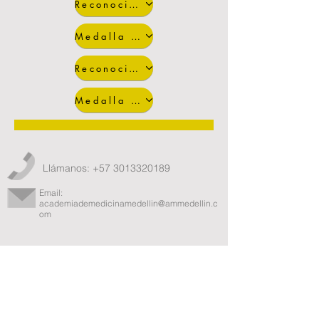
Reconocimiento de Méritos 2019
Medalla de Oro 2019
Reconocimiento de Méritos 2020
Medalla de Oro 2020
Llámanos:
+57 3013320189
Email:
academiademedicinamedellin@ammedellin.c
om
Sigue a la Academia