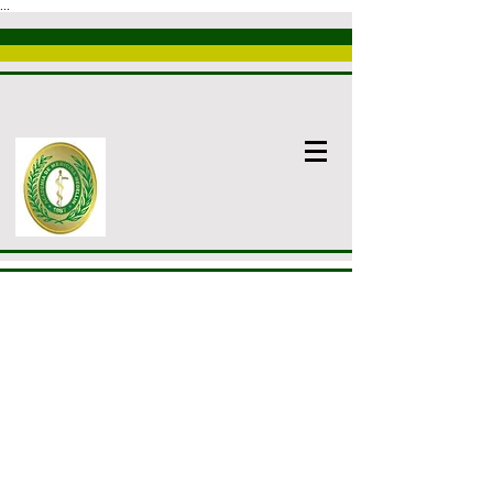
...
Nosotros
Introducción
Academia
Comités
ACADEMIA DE MEDICINA
DE MEDELLÍN
Fundación de la Academi
a de Medicina de Medellí
n
Dra. DIANA PATRICIA DÍAZ
HERNÁNDEZ*
Dr. TIBERIO ÁLVAREZ ECHEVERRI**